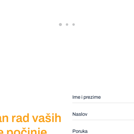
n rad vaših
e počinje