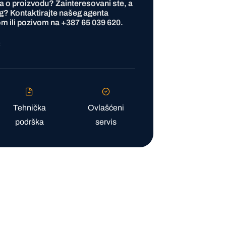
ja o proizvodu? Zainteresovani ste, a
g? Kontaktirajte našeg agenta
m ili pozivom na
+387 65 039 620
.
ć
Tehnička
Ovlašćeni
podrška
servis