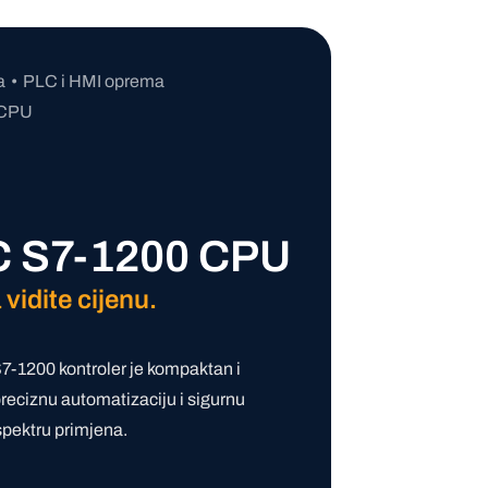
a
PLC i HMI oprema
 CPU
C S7-1200 CPU
 vidite cijenu.
-1200 kontroler je kompaktan i
preciznu automatizaciju i sigurnu
spektru primjena.