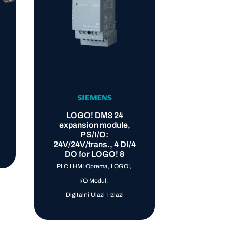
SIMATI
Analog
1231, 8 
+/-5 V, +
LOGO! DM8 24
20 mA/4
expansion module,
bit+sig
PS/I/O:
24V/24V/trans., 4 DI/4
DO for LOGO! 8
PLC I 
PLC I HMI Oprema
,
LOGO!
,
I/O Mod
I/O Modul
,
Analo
Digitalni Ulazi I Izlazi