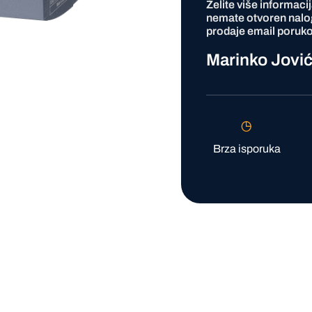
Želite više informaci
nemate otvoren nalo
prodaje
email
poruko
Marinko Jovi
Brza isporuka