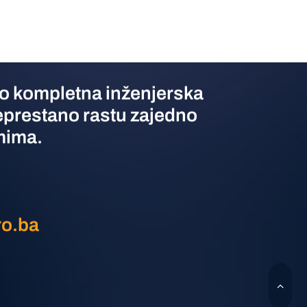
o kompletna inženjerska
eprestano rastu zajedno
mima.
ro.ba