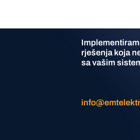
Implementiram
rješenja koja n
sa vašim siste
info@emtelekt