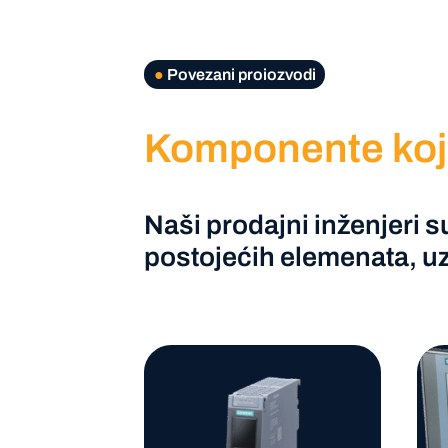
●
Povezani proiozvodi
Komponente koje
Naši prodajni inženjeri s
postojećih elemenata, u