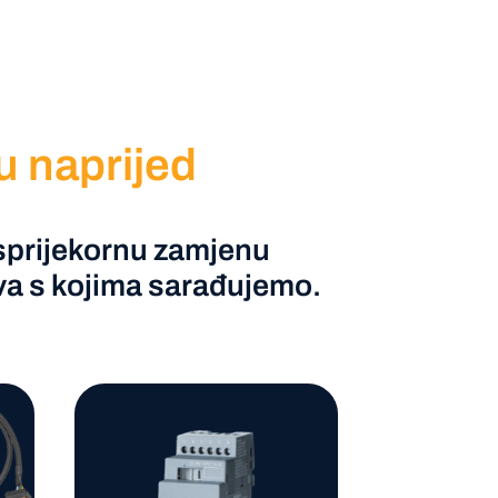
u naprijed
besprijekornu zamjenu
va s kojima sarađujemo.