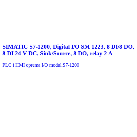
SIMATIC S7-1200, Digital I/O SM 1223, 8 DI/8 DO,
8 DI 24 V DC, Sink/Source, 8 DO, relay 2 A
PLC i HMI oprema
,
I/O modul
,
S7-1200