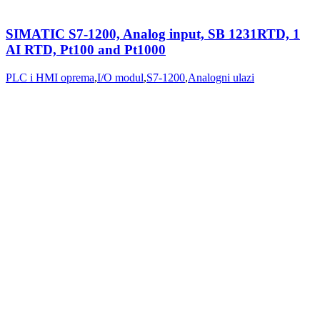
SIMATIC S7-1200, Analog input, SB 1231RTD, 1
AI RTD, Pt100 and Pt1000
PLC i HMI oprema
,
I/O modul
,
S7-1200
,
Analogni ulazi