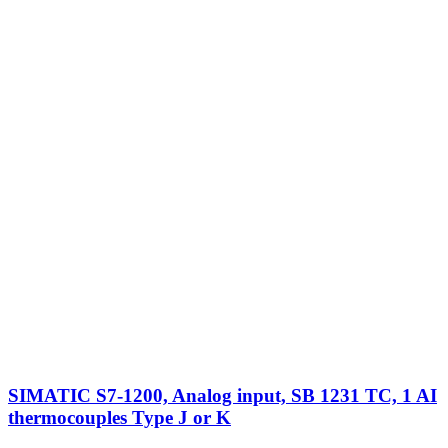
SIMATIC S7-1200, Analog input, SB 1231 TC, 1 AI
thermocouples Type J or K