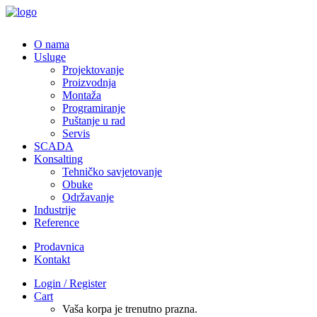
O nama
Usluge
Projektovanje
Proizvodnja
Montaža
Programiranje
Puštanje u rad
Servis
SCADA
Konsalting
Tehničko savjetovanje
Obuke
Održavanje
Industrije
Reference
Prodavnica
Kontakt
Login / Register
Cart
Vaša korpa je trenutno prazna.