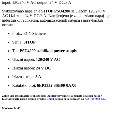
input: 120/240 V AC output: 24 V DC/3 A
Stabilizovano napajanje
SITOP PSU4200
sa ulazom 120/240 V
AC i izlazom 24 V DC/3 A. Namijenjeno je za pouzdano napajanje
industrijskih aplikacija, automatizacionih sistema i upravljačkih
ormara.
Proizvođač:
Siemens
Serija:
SITOP
Tip:
PSU4200 stabilized power supply
Ulazni napon:
120/240 V AC
Izlazni napon:
24 V DC
Izlazna struja:
3 A
Kataloški broj:
6EP3332-3SB00-0AX0
Želite više informacija o proizvodu? Zainteresovani ste, a nemate otvoren nalog?
Kontaktirajte našeg agenta prodaje
email
porukom ili pozivom na
+387 65 039 620
.
Marinko Jović