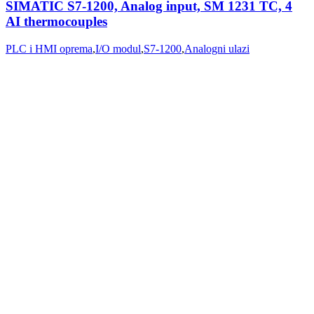
SIMATIC S7-1200, Analog input, SM 1231 TC, 4
AI thermocouples
PLC i HMI oprema
,
I/O modul
,
S7-1200
,
Analogni ulazi