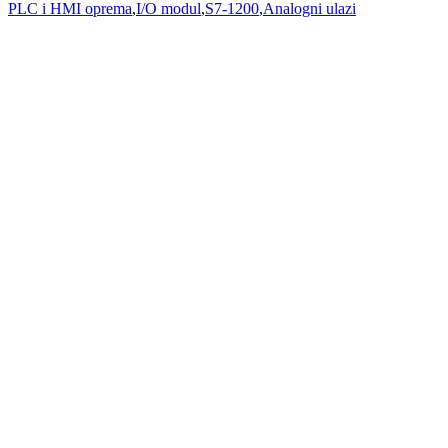
PLC i HMI oprema
,
I/O modul
,
S7-1200
,
Analogni ulazi