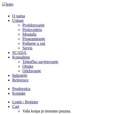
O nama
Usluge
Projektovanje
Proizvodnja
Montaža
Programiranje
Puštanje u rad
Servis
SCADA
Konsalting
Tehničko savjetovanje
Obuke
Održavanje
Industrije
Reference
Prodavnica
Kontakt
Login / Register
Cart
Vaša korpa je trenutno prazna.