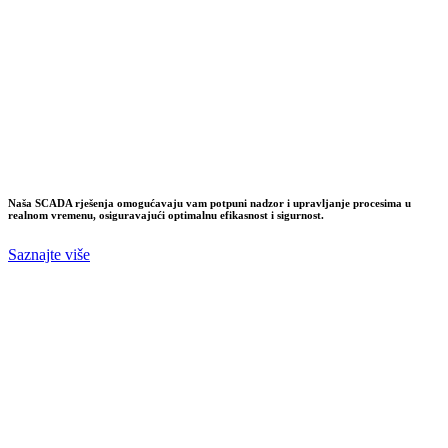
Naša SCADA rješenja omogućavaju vam potpuni nadzor i upravljanje procesima u
realnom vremenu, osiguravajući optimalnu efikasnost i sigurnost.
Saznajte više