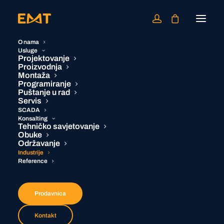
O nama
Usluge
Projektovanje
Proizvodnja
Montaža
Programiranje
Puštanje u rad
Servis
SCADA
Konsalting
Tehničko savjetovanje
Obuke
Održavanje
Industrije
Reference
Prodavnica
Kontakt