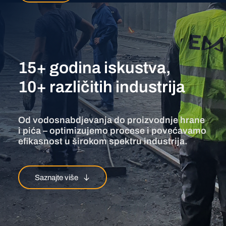
15+ godina iskustva,
10+ različitih industrija
Od vodosnabdjevanja do proizvodnje hrane
i pića – optimizujemo procese i povećavamo
efikasnost u širokom spektru industrija.
Saznajte više