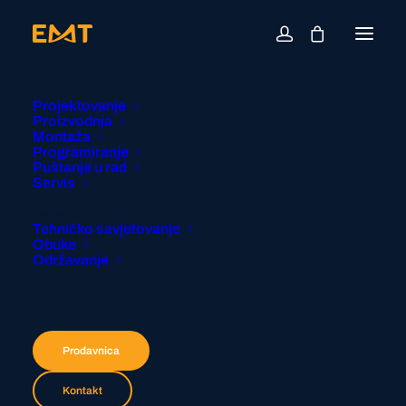
O nama
Usluge
Projektovanje
Proizvodnja
Montaža
Programiranje
Puštanje u rad
Servis
SCADA
Konsalting
Tehničko savjetovanje
Obuke
Održavanje
Industrije
Reference
Prodavnica
Kontakt