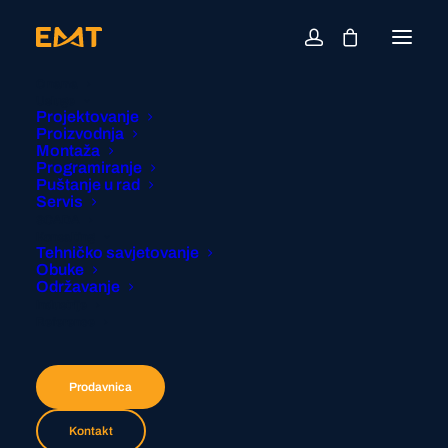
O nama
Usluge
Projektovanje
Proizvodnja
Montaža
Programiranje
Puštanje u rad
Servis
SCADA
Konsalting
Tehničko savjetovanje
Obuke
Održavanje
Industrije
Reference
Prodavnica
Kontakt