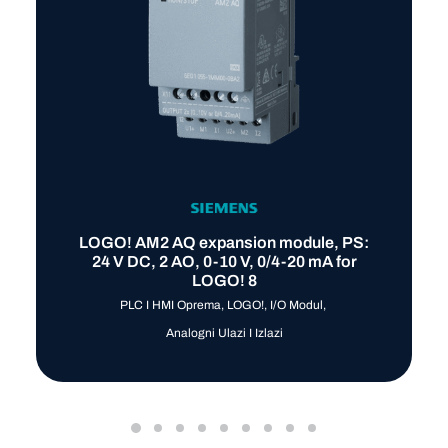
LOGO! AM2 AQ expansion module, PS:
24 V DC, 2 AO, 0-10 V, 0/4-20 mA for
LOGO! 8
PLC I HMI Oprema
,
LOGO!
,
I/O Modul
,
Analogni Ulazi I Izlazi