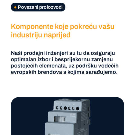
●
Povezani proiozvodi
Komponente koje pokreću vašu
industriju naprijed
Naši prodajni inženjeri su tu da osiguraju
optimalan izbor i besprijekornu zamjenu
postojećih elemenata, uz podršku vodećih
evropskih brendova s kojima sarađujemo.