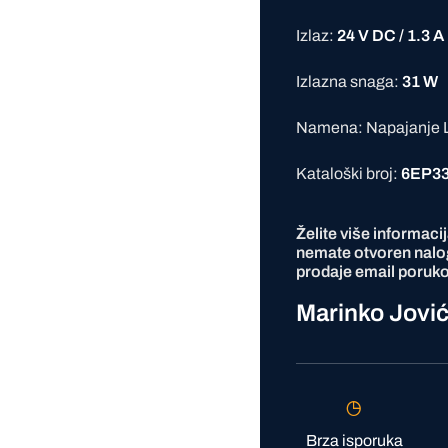
Izlaz:
24 V DC / 1.3 A
Izlazna snaga:
31 W
Namena: Napajanje L
Kataloški broj:
6EP33
Želite više informaci
nemate otvoren nalo
prodaje
email
poruko
Marinko Jovi
Brza isporuka