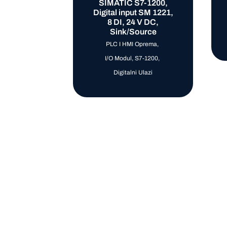
SIMATIC S7-1200,
Digital input SM 1221,
8 DI, 24 V DC,
Sink/Source
PLC I HMI Oprema
,
I/O Modul
,
S7-1200
,
Digitalni Ulazi