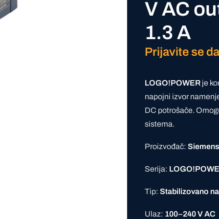
V AC out
1.3 A
Prijavite se da
LOGO!POWER
je ko
napojni izvor namenj
DC potrošače. Omogu
sistema.
Proizvođač:
Siemen
Serija:
LOGO!POW
Tip:
Stabilizovano n
Ulaz:
100–240 V AC