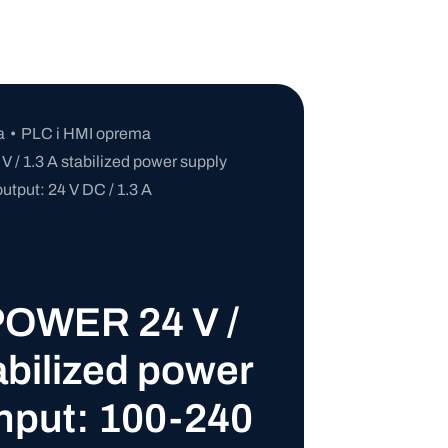
a
PLC i HMI oprema
 1.3 A stabilized power supply
utput: 24 V DC / 1.3 A
OWER 24 V /
abilized power
input: 100-240