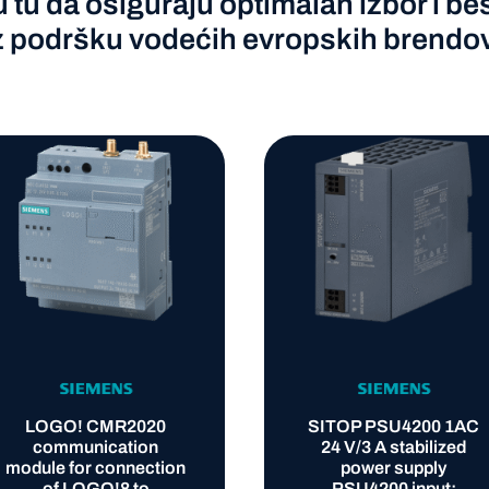
u tu da osiguraju optimalan izbor i 
z podršku vodećih evropskih brendo
LOGO! CMR2020
SITOP PSU4200 1AC
communication
24 V/3 A stabilized
module for connection
power supply
of LOGO!8 to
PSU4200 input: