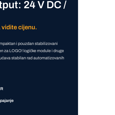
put: 24 V DC /
 vidite cijenu.
mpaktan i pouzdan stabilizovani
en za LOGO! logičke module i druge
ćava stabilan rad automatizovanih
s
ER
apajanje