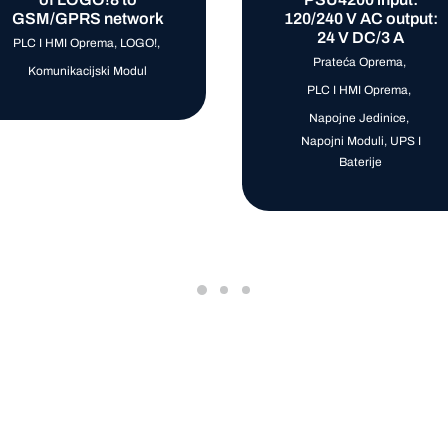
GSM/GPRS network
120/240 V AC output:
24 V DC/3 A
PLC I HMI Oprema
,
LOGO!
,
Prateća Oprema
,
Komunikacijski Modul
PLC I HMI Oprema
,
Napojne Jedinice
,
Napojni Moduli, UPS I
Baterije