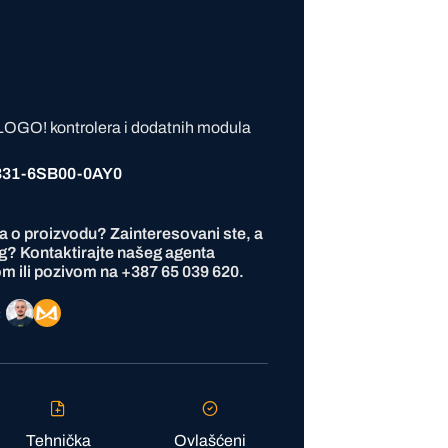
OGO! kontrolera i dodatnih modula
31-6SB00-0AY0
ja o proizvodu? Zainteresovani ste, a
g? Kontaktirajte našeg agenta
m ili pozivom na
+387 65 039 620
.
ć
Tehnička
Ovlašćeni