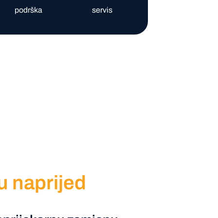
podrška
servis
u naprijed