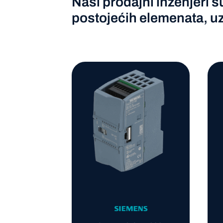
Naši prodajni inženjeri s
postojećih elemenata, u