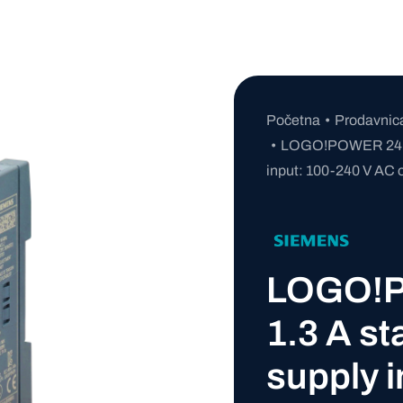
Početna
Prodavnic
LOGO!POWER 24 V /
input: 100-240 V AC o
LOGO!P
1.3 A st
supply 