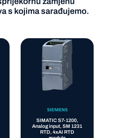
besprijekornu zamjenu
va s kojima sarađujemo.
SIMATIC S7-1200,
Siemen
Analog input, SM 1231
HMI KT
RTD, 4xAI RTD
panel
module