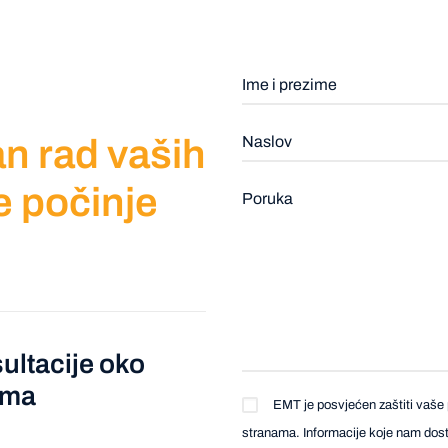
n rad vaših
e počinje
ultacije oko
ema
EMT je posvjećen zaštiti vaše 
stranama. Informacije koje nam dosta