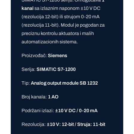
kanal
sa izlaznim naponom ±10 V DC
(rezolucija 12-bit) ili strujom 0-20 mA
(rezolucija 11-bit). Modul je pogodan za
preciznu kontrolu aktuatora i malih
automatizacionih sistema.
Proizvođač:
Siemens
Serija:
SIMATIC S7-1200
Tip:
Analog output module SB 1232
Broj kanala:
1 AO
Podržani izlazi:
±10 V DC / 0-20 mA
Rezolucija:
±10 V: 12-bit / Struja: 11-bit