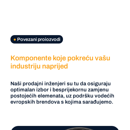
●
Povezani proiozvodi
Komponente koje pokreću vašu
industriju naprijed
Naši prodajni inženjeri su tu da osiguraju
optimalan izbor i besprijekornu zamjenu
postojećih elemenata, uz podršku vodećih
evropskih brendova s kojima sarađujemo.