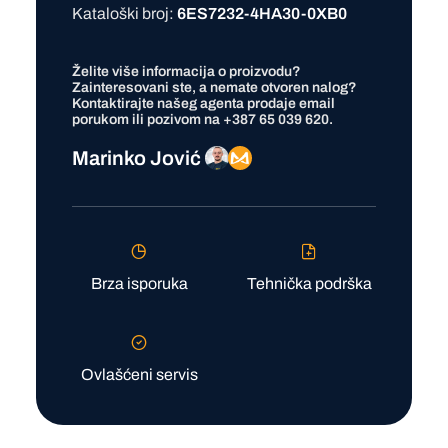
Kataloški broj:
6ES7232-4HA30-0XB0
Želite više informacija o proizvodu?
Zainteresovani ste, a nemate otvoren nalog?
Kontaktirajte našeg agenta prodaje
email
porukom ili pozivom na
+387 65 039 620
.
Marinko Jović
Brza isporuka
Tehnička podrška
Ovlašćeni servis