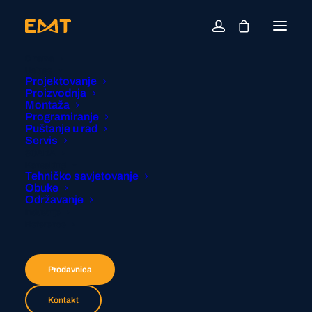
O nama
Usluge
Projektovanje
Proizvodnja
Montaža
Programiranje
Puštanje u rad
Servis
SCADA
Konsalting
Tehničko savjetovanje
Obuke
Održavanje
Industrije
Reference
Prodavnica
Kontakt