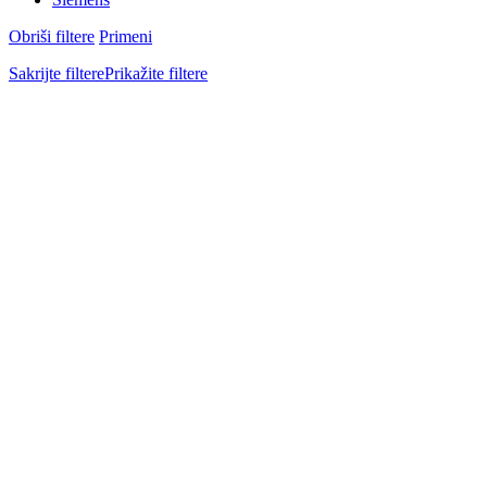
Obriši filtere
Primeni
Sakrijte filtere
Prikažite filtere