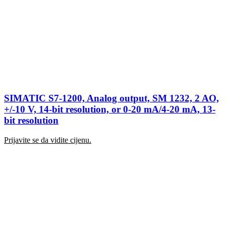
SIMATIC S7-1200, Analog output, SM 1232, 2 AO,
+/-10 V, 14-bit resolution, or 0-20 mA/4-20 mA, 13-
bit resolution
Prijavite se da vidite cijenu.