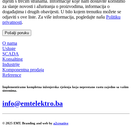
dijeliti s trećim stranama. Informacije koje nam dostavite koristimo
za slanje novosti i ažuriranja o proizvodima, informacija o
događajima i drugih obavijesti. U bilo kojem trenutku možete se
odjaviti s ove liste. Za više informacija, pogledajte našu
Politiku
privatnosti
.
O nama
Usluge
SCADA
Konsalting
Industrije
Komponentna prodaja
Reference
Implementiramo kompletna inženjerska rješenja koja neprestano rastu zajedno sa vašim
sistemima.
info@emtelektro.ba
©
2025 EMT. Branding and web by
a2creative