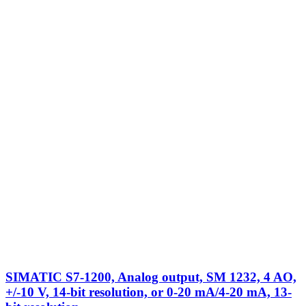
SIMATIC S7-1200, Analog output, SM 1232, 4 AO,
+/-10 V, 14-bit resolution, or 0-20 mA/4-20 mA, 13-