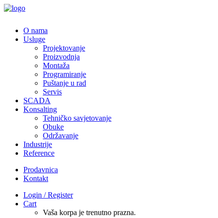
O nama
Usluge
Projektovanje
Proizvodnja
Montaža
Programiranje
Puštanje u rad
Servis
SCADA
Konsalting
Tehničko savjetovanje
Obuke
Održavanje
Industrije
Reference
Prodavnica
Kontakt
Login / Register
Cart
Vaša korpa je trenutno prazna.