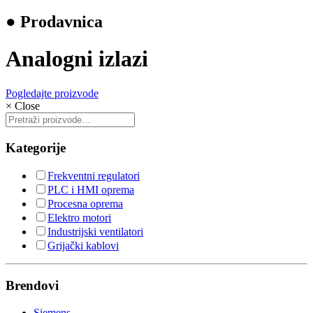
● Prodavnica
Analogni izlazi
Pogledajte proizvode
×
Close
Pretraži:
Kategorije
Frekventni regulatori
PLC i HMI oprema
Procesna oprema
Elektro motori
Industrijski ventilatori
Grijački kablovi
Brendovi
Siemens