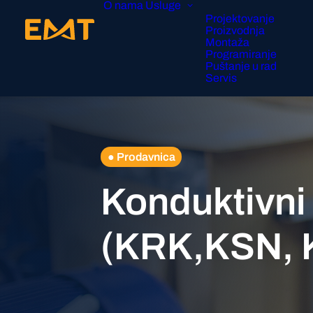
O nama
Usluge
Projektovanje
Proizvodnja
Montaža
Programiranje
Puštanje u rad
Servis
● Prodavnica
Konduktivni
(KRK,KSN, 