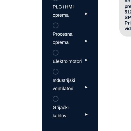
Ko
pr
PLC i HMI
512
oprema
SP
Pri
vid
Procesna
oprema
Elektro motori
Industrijski
ventilatori
Grijački
kablovi