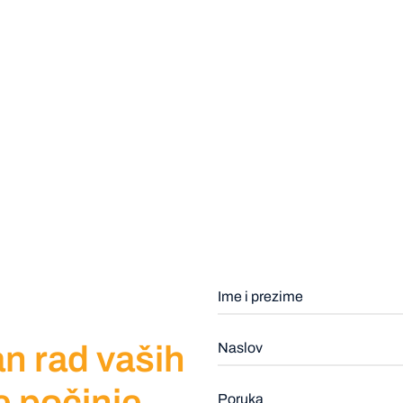
n rad vaših
e počinje