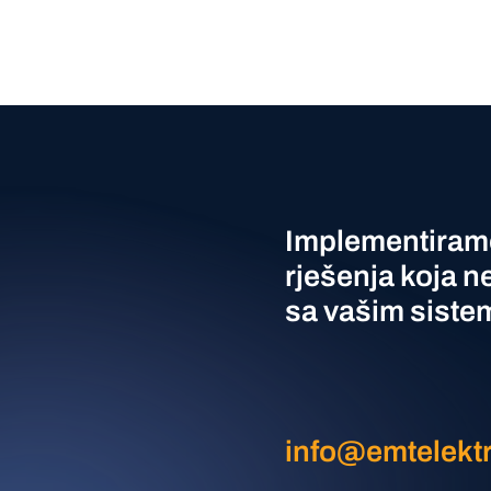
Implementiram
rješenja koja n
sa vašim siste
info@emtelekt