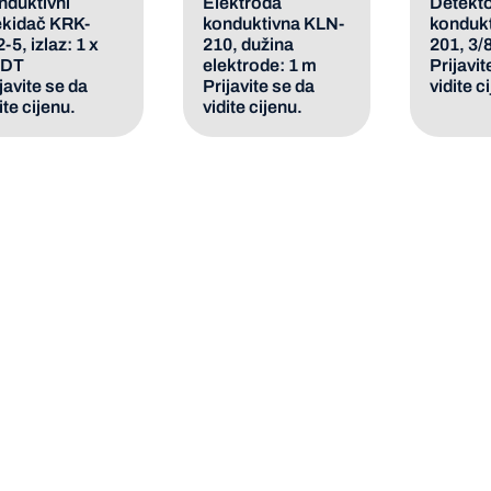
nduktivni
Elektroda
Detekto
ekidač KRK-
konduktivna KLN-
kondukt
-5, izlaz: 1 x
210, dužina
201, 3/
DT
elektrode: 1 m
Prijavit
javite se da
Prijavite se da
vidite c
ite cijenu.
vidite cijenu.