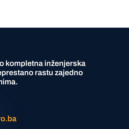
o kompletna inženjerska
eprestano rastu zajedno
mima.
ro.ba