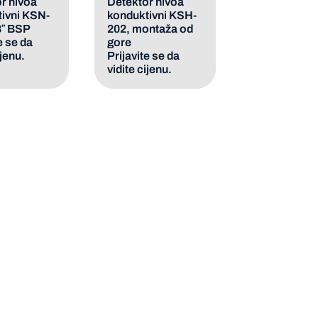
r nivoa
Detektor nivoa
ivni KSN-
konduktivni KSH-
8″ BSP
202, montaža od
e se da
gore
ijenu.
Prijavite se da
vidite cijenu.