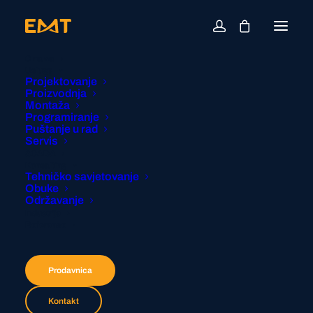
O nama
Usluge
Projektovanje
Proizvodnja
Montaža
Programiranje
Puštanje u rad
Servis
SCADA
Konsalting
Tehničko savjetovanje
Obuke
Održavanje
Industrije
Reference
Prodavnica
Kontakt