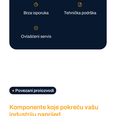
Brza isporuka
Tehnička podrška
Ovlašćeni servis
●
Povezani proiozvodi
Komponente koje pokreću vašu
industriju naprijed