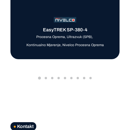
EasyTREK SP-380-4
Procesna Oprema
,
Ultrazvuk (SPB)
,
Kontinualno Mjerenje
,
Nivelco Procesna Oprema
●
Kontakt