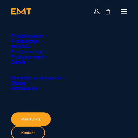
O nama
Usluge
Projektovanje
Proizvodnja
Montaža
Programiranje
Puštanje u rad
Servis
SCADA
Konsalting
Tehničko savjetovanje
Obuke
Održavanje
Industrije
Reference
Prodavnica
Kontakt