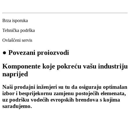
Brza isporuka
Tehnička podrška
Ovlašćeni servis
●
Povezani proiozvodi
Komponente koje pokreću vašu industriju
naprijed
Naši prodajni inženjeri su tu da osiguraju optimalan
izbor i besprijekornu zamjenu postojećih elemenata,
uz podršku vodećih evropskih brendova s kojima
sarađujemo.