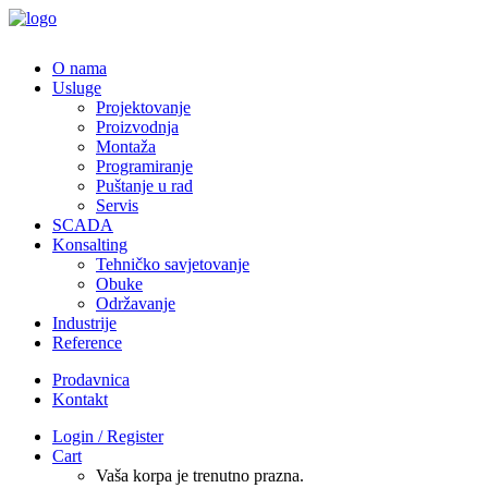
O nama
Usluge
Projektovanje
Proizvodnja
Montaža
Programiranje
Puštanje u rad
Servis
SCADA
Konsalting
Tehničko savjetovanje
Obuke
Održavanje
Industrije
Reference
Prodavnica
Kontakt
Login / Register
Cart
Vaša korpa je trenutno prazna.