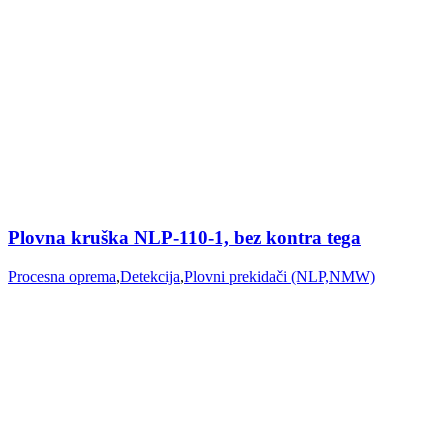
Plovna kruška NLP-110-1, bez kontra tega
Procesna oprema
,
Detekcija
,
Plovni prekidači (NLP,NMW)