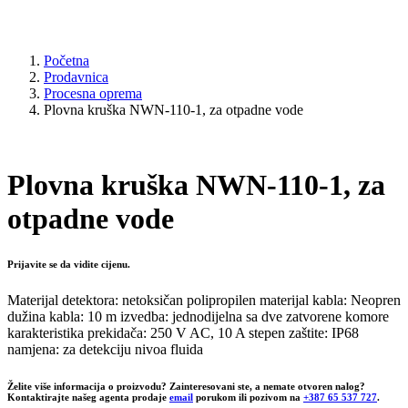
Početna
Prodavnica
Procesna oprema
Plovna kruška NWN-110-1, za otpadne vode
Plovna kruška NWN-110-1, za
otpadne vode
Prijavite se da vidite cijenu.
Materijal detektora: netoksičan polipropilen materijal kabla: Neopren
dužina kabla: 10 m izvedba: jednodijelna sa dve zatvorene komore
karakteristika prekidača: 250 V AC, 10 A stepen zaštite: IP68
namjena: za detekciju nivoa fluida
Želite više informacija o proizvodu? Zainteresovani ste, a nemate otvoren nalog?
Kontaktirajte našeg agenta prodaje
email
porukom ili pozivom na
+387 65 537 727
.