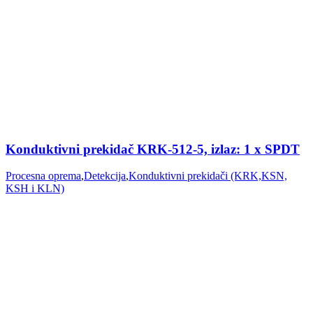
Konduktivni prekidač KRK-512-5, izlaz: 1 x SPDT
Procesna oprema
,
Detekcija
,
Konduktivni prekidači (KRK,KSN,
KSH i KLN)