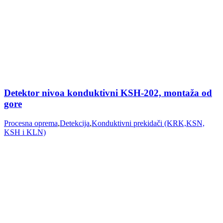
Detektor nivoa konduktivni KSH-202, montaža od
gore
Procesna oprema
,
Detekcija
,
Konduktivni prekidači (KRK,KSN,
KSH i KLN)